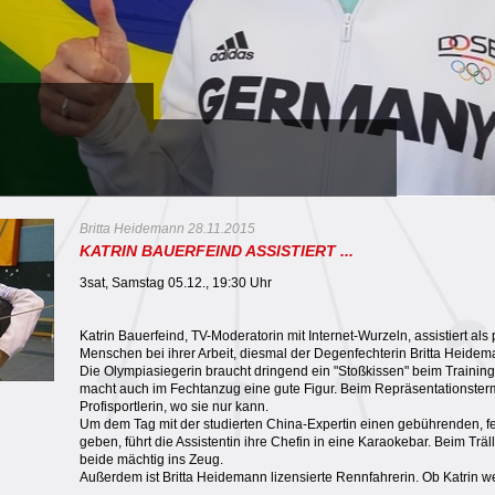
Britta Heidemann 28.11.2015
KATRIN BAUERFEIND ASSISTIERT ...
3sat, Samstag 05.12., 19:30 Uhr
Katrin Bauerfeind, TV-Moderatorin mit Internet-Wurzeln, assistiert al
Menschen bei ihrer Arbeit, diesmal der Degenfechterin Britta Heidem
Die Olympiasiegerin braucht dringend ein "Stoßkissen" beim Trainin
macht auch im Fechtanzug eine gute Figur. Beim Repräsentationstermi
Profisportlerin, wo sie nur kann.
Um dem Tag mit der studierten China-Expertin einen gebührenden, f
geben, führt die Assistentin ihre Chefin in eine Karaokebar. Beim Trä
beide mächtig ins Zeug.
Außerdem ist Britta Heidemann lizensierte Rennfahrerin. Ob Katrin we