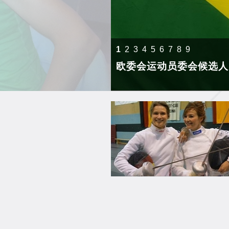
1
2
3
4
5
6
7
8
9
欧委会运动员委会候选人