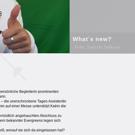
What´s new?
Foto: Satoshi Saikusa
s persönliche Begleiterin prominenten
ann.
g – die unerschrockene Tages-Assistentin
n auf einer Messe unterstützt Katrin die
ernöstlich angehauchten Abschluss zu
llern bekannter Evergreens legen sich
iß, worauf sie sich da eingelassen hat?