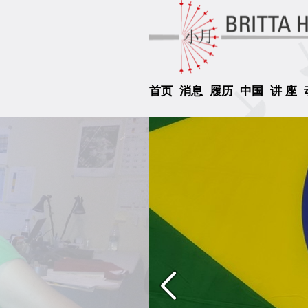
首页
消息
履历
中国
讲 座