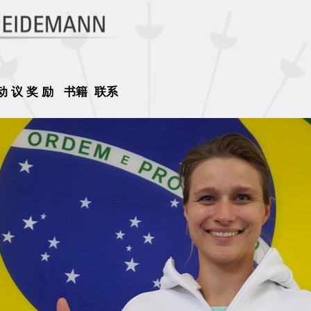
动 议 奖 励
书籍
联系