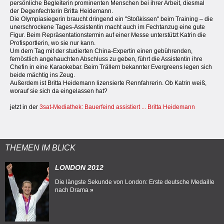
persönliche Begleiterin prominenten Menschen bei ihrer Arbeit, diesmal
der Degenfechterin Britta Heidemann.
Die Olympiasiegerin braucht dringend ein "Stoßkissen" beim Training – die
unerschrockene Tages-Assistentin macht auch im Fechtanzug eine gute
Figur. Beim Repräsentationstermin auf einer Messe unterstützt Katrin die
Profisportlerin, wo sie nur kann.
Um dem Tag mit der studierten China-Expertin einen gebührenden,
fernöstlich angehauchten Abschluss zu geben, führt die Assistentin ihre
Chefin in eine Karaokebar. Beim Trällern bekannter Evergreens legen sich
beide mächtig ins Zeug.
Außerdem ist Britta Heidemann lizensierte Rennfahrerin. Ob Katrin weiß,
worauf sie sich da eingelassen hat?
jetzt in der
3sat-Mediathek: Bauerfeind assistiert ... Britta Heidemann
THEMEN IM BLICK
LONDON 2012
Die längste Sekunde von London: Erste deutsche Medaille
nach Drama
»